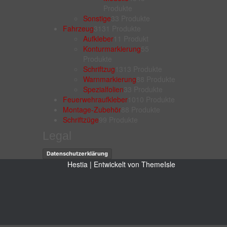
Produkte
Sonstige
3
3 Produkte
Fahrzeug
31
31 Produkte
Aufkleber
1
1 Produkt
Konturmarkierung
5
5
Produkte
Schriftzug
13
13 Produkte
Warnmarkierung
8
8 Produkte
Spezialfolien
3
3 Produkte
Feuerwehraufkleber
10
10 Produkte
Montage-Zubehör
8
8 Produkte
Schriftzüge
9
9 Produkte
Legal
Datenschutzerklärung
Hestia | Entwickelt von
ThemeIsle