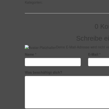
Kategorien:
0 Ko
Schreibe 
Deine E-Mail-Adresse wird nicht ver
Name
*
E-Mail
*
Was beschäftigt dich?