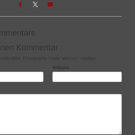
mmentare
einen Kommentar
öffentlicht.
Erforderliche Felder sind mit
*
markiert
Website