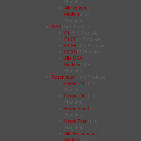
Produkte
Alle Dräger
Modelle
24
24
Produkte
MSA
40
40 Produkte
F1
15
15 Produkte
F1 SF
7
7 Produkte
F1 XF
14
14 Produkte
F2 XR
5
5 Produkte
Alle MSA
Modelle
39
39
Produkte
Rosenbauer
44
44 Produkte
Heros H10
16
16
Produkte
Heros H30
10
10
Produkte
Heros Smart
7
7
Produkte
Heros Titan
18
18
Produkte
Alle Rosenbauer
Modelle
43
43