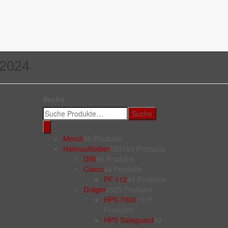
 Grade
 2024
Suche
Suche
Merch
6
6 Produkte
Helmaufkleber
123
123 Produkte
DIN
9
9 Produkte
Casco
4
4 Produkte
PF 112
4
4 Produkte
Dräger
25
25 Produkte
HPS 7000
15
15
Produkte
HPS Safeguard
9
9