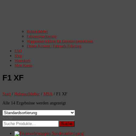
Helmaufkleber
Fahrzeugmarkierung
Wappenentwicklung für Einsatzorganisationen
Flotten-Konzept / Fuhrpark-Folierung
FAQ
Shop
Warenkorb
Mein Konto
F1 XF
Start
/
Helmaufkleber
/
MSA
/ F1 XF
Alle 14 Ergebnisse werden angezeigt
Suche
Suche