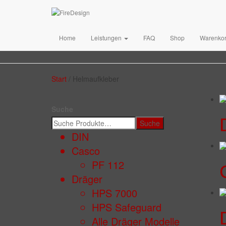
Home
Leistungen
FAQ
Shop
Warenko
Start
/ Helmaufkleber
Suche
Suche
DIN
Casco
PF 112
Dräger
HPS 7000
HPS Safeguard
Alle Dräger Modelle