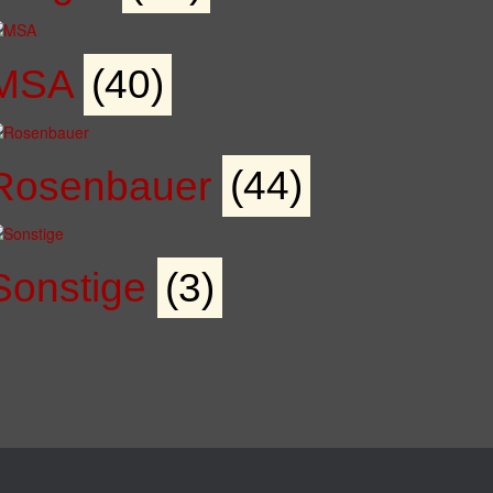
MSA
(40)
Rosenbauer
(44)
Sonstige
(3)