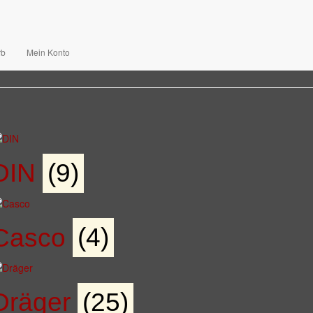
Helmaufkleber
rb
Mein Konto
DIN
(9)
Casco
(4)
Dräger
(25)