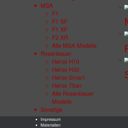
MSA
F1
F1 SF
F1 XF
F2 XR
Alle MSA Modelle
Rosenbauer
Heros H10
Heros H30
Heros Smart
Heros Titan
Alle Rosenbauer
Modelle
Sonstige
Impressum
Materialien