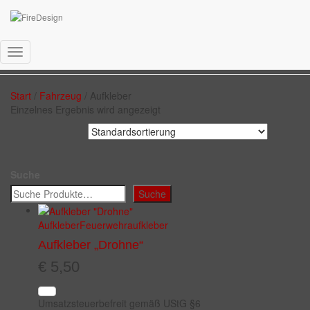
Aufkleber
Navigation
umschalten
Start
/
Fahrzeug
/ Aufkleber
Einzelnes Ergebnis wird angezeigt
Suche
Suche
Aufkleber
Feuerwehraufkleber
Aufkleber „Drohne“
€
5,50
Umsatzsteuerbefreit gemäß UStG §6