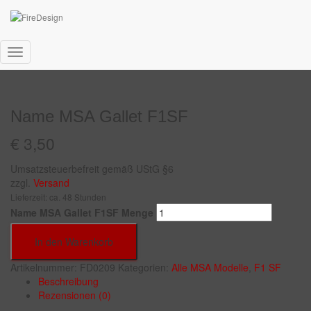
Start
/
Helmaufkleber
/
MSA
/
F1 SF
/ Name MSA Gallet F1SF
Navigation
umschalten
Name MSA Gallet F1SF
€
3,50
Umsatzsteuerbefreit gemäß UStG §6
zzgl.
Versand
Lieferzeit: ca. 48 Stunden
Name MSA Gallet F1SF Menge
In den Warenkorb
Artikelnummer:
FD0209
Kategorien:
Alle MSA Modelle
,
F1 SF
Beschreibung
Rezensionen (0)