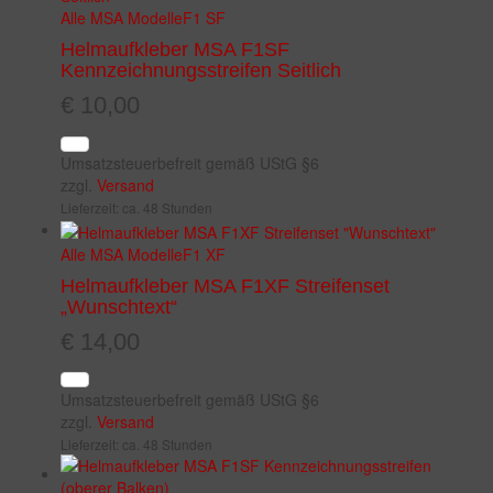
Alle MSA Modelle
F1 SF
Helmaufkleber MSA F1SF
Kennzeichnungsstreifen Seitlich
€
10,00
Umsatzsteuerbefreit gemäß UStG §6
zzgl.
Versand
Lieferzeit: ca. 48 Stunden
Alle MSA Modelle
F1 XF
Helmaufkleber MSA F1XF Streifenset
„Wunschtext“
€
14,00
Umsatzsteuerbefreit gemäß UStG §6
zzgl.
Versand
Lieferzeit: ca. 48 Stunden