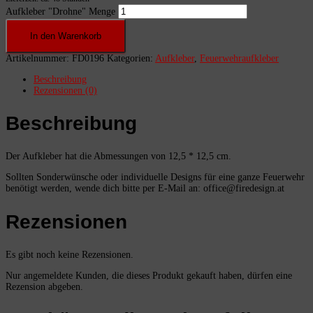
Aufkleber "Drohne" Menge
In den Warenkorb
Artikelnummer:
FD0196
Kategorien:
Aufkleber
,
Feuerwehraufkleber
Beschreibung
Rezensionen (0)
Beschreibung
Der Aufkleber hat die Abmessungen von 12,5 * 12,5 cm.
Sollten Sonderwünsche oder individuelle Designs für eine ganze Feuerwehr
benötigt werden, wende dich bitte per E-Mail an: office@firedesign.at
Rezensionen
Es gibt noch keine Rezensionen.
Nur angemeldete Kunden, die dieses Produkt gekauft haben, dürfen eine
Rezension abgeben.