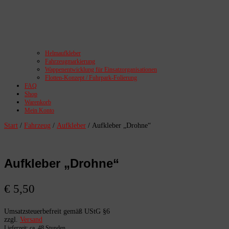
Helmaufkleber
Fahrzeugmarkierung
Wappenentwicklung für Einsatzorganisationen
Flotten-Konzept / Fuhrpark-Folierung
FAQ
Shop
Warenkorb
Mein Konto
Start
/
Fahrzeug
/
Aufkleber
/ Aufkleber „Drohne“
Aufkleber „Drohne“
€
5,50
Umsatzsteuerbefreit gemäß UStG §6
zzgl.
Versand
Lieferzeit: ca. 48 Stunden