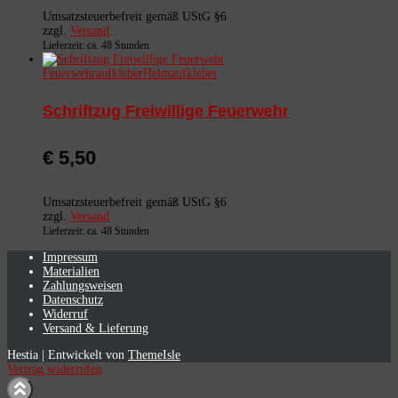
Umsatzsteuerbefreit gemäß UStG §6
zzgl.
Versand
Lieferzeit: ca. 48 Stunden
Feuerwehraufkleber
Helmaufkleber
Schriftzug Freiwillige Feuerwehr
€
5,50
Umsatzsteuerbefreit gemäß UStG §6
zzgl.
Versand
Lieferzeit: ca. 48 Stunden
Impressum
Materialien
Zahlungsweisen
Datenschutz
Widerruf
Versand & Lieferung
Hestia | Entwickelt von
ThemeIsle
Vertrag widerrufen