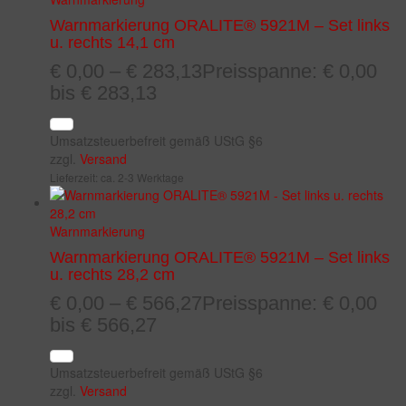
Warnmarkierung ORALITE® 5921M – Set links
u. rechts 14,1 cm
€
0,00
–
€
283,13
Preisspanne: € 0,00
bis € 283,13
Umsatzsteuerbefreit gemäß UStG §6
zzgl.
Versand
Lieferzeit: ca. 2-3 Werktage
Warnmarkierung
Warnmarkierung ORALITE® 5921M – Set links
u. rechts 28,2 cm
€
0,00
–
€
566,27
Preisspanne: € 0,00
bis € 566,27
Umsatzsteuerbefreit gemäß UStG §6
zzgl.
Versand