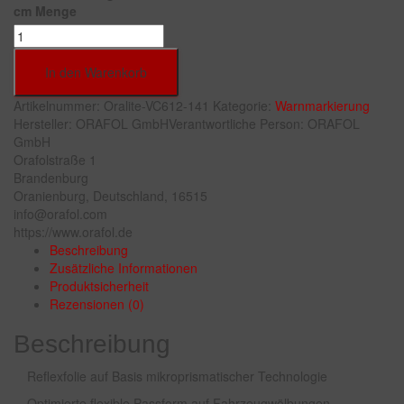
cm Menge
In den Warenkorb
Artikelnummer:
Oralite-VC612-141
Kategorie:
Warnmarkierung
Hersteller:
ORAFOL GmbH
Verantwortliche Person:
ORAFOL
GmbH
Orafolstraße 1
Brandenburg
Oranienburg, Deutschland, 16515
info@orafol.com
https://www.orafol.de
Beschreibung
Zusätzliche Informationen
Produktsicherheit
Rezensionen (0)
Beschreibung
Reflexfolie auf Basis mikroprismatischer Technologie
Optimierte flexible Passform auf Fahrzeugwölbungen, -