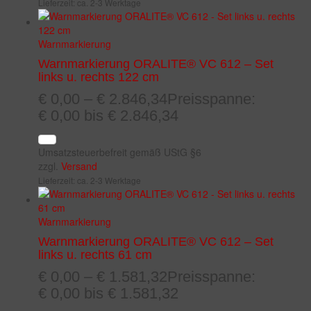
Lieferzeit: ca. 2-3 Werktage
Warnmarkierung
Warnmarkierung ORALITE® VC 612 – Set
links u. rechts 122 cm
€
0,00
–
€
2.846,34
Preisspanne:
€ 0,00 bis € 2.846,34
Umsatzsteuerbefreit gemäß UStG §6
zzgl.
Versand
Lieferzeit: ca. 2-3 Werktage
Warnmarkierung
Warnmarkierung ORALITE® VC 612 – Set
links u. rechts 61 cm
€
0,00
–
€
1.581,32
Preisspanne:
€ 0,00 bis € 1.581,32