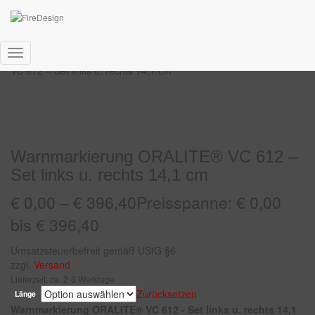
Start
/
Fahrzeug
/
Warnmarkierung
/ Warnmarkierung ORALITE®
Navigation
VC 612 – Set links u. rechts 14,1 cm
umschalten
Warnmarkierung ORALITE® VC 612 –
Set links u. rechts 14,1 cm
€
0,00
–
€
396,40
Preisspanne: € 0,00
bis € 396,40
Umsatzsteuerbefreit gemäß UStG §6
zzgl.
Versand
Lieferzeit: ca. 2-3 Werktage
Zurücksetzen
Länge
Warnmarkierung ORALITE® VC 612 - Set links u. rechts 14,1