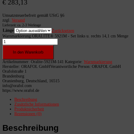
€ 283,13
Umsatzsteuerbefreit gemäß UStG §6
zzgl.
Versand
Lieferzeit: ca. 2-3 Werktage
Länge
Zurücksetzen
Warnmarkierung ORALITE® 5921M - Set links u. rechts 14,1 cm Menge
In den Warenkorb
Artikelnummer:
Oralite-5921M-141
Kategorie:
Warnmarkierung
Hersteller:
ORAFOL GmbH
Verantwortliche Person:
ORAFOL GmbH
Orafolstraße 1
Brandenburg
Oranienburg, Deutschland, 16515
info@orafol.com
https://www.orafol.de
Beschreibung
Zusätzliche Informationen
Produktsicherheit
Rezensionen (0)
Beschreibung