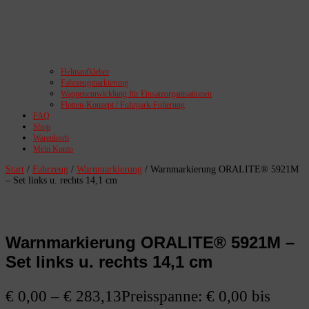
Helmaufkleber
Fahrzeugmarkierung
Wappenentwicklung für Einsatzorganisationen
Flotten-Konzept / Fuhrpark-Folierung
FAQ
Shop
Warenkorb
Mein Konto
Start
/
Fahrzeug
/
Warnmarkierung
/ Warnmarkierung ORALITE® 5921M
– Set links u. rechts 14,1 cm
Warnmarkierung ORALITE® 5921M –
Set links u. rechts 14,1 cm
€
0,00
–
€
283,13
Preisspanne: € 0,00 bis