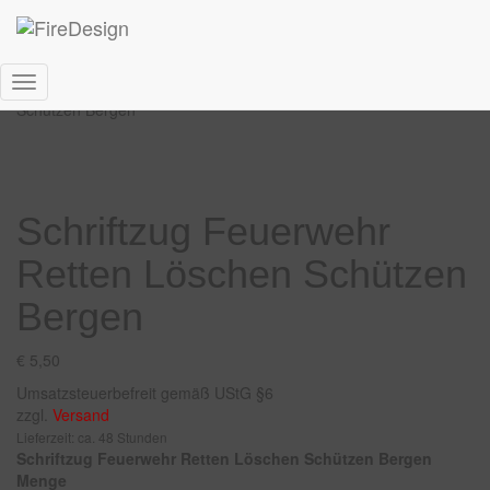
Start
/
Helmaufkleber
/ Schriftzug Feuerwehr Retten Löschen
Navigation
Schützen Bergen
umschalten
Schriftzug Feuerwehr
Retten Löschen Schützen
Bergen
€
5,50
Umsatzsteuerbefreit gemäß UStG §6
zzgl.
Versand
Lieferzeit: ca. 48 Stunden
Schriftzug Feuerwehr Retten Löschen Schützen Bergen
Menge