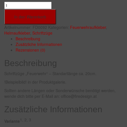
In den Warenkorb
Artikelnummer:
FD0092
Kategorien:
Feuerwehraufkleber
,
Helmaufkleber
,
Schriftzüge
Beschreibung
Zusätzliche Informationen
Rezensionen (0)
Beschreibung
Schriftzüge „Feuerwehr“ – Standartlänge ca. 20cm.
!Beispielbild! in der Produktgalerie.
Sollten andere Längen oder Sonderwünsche benötigt werden,
wende dich bitte per E-Mail an: office@firedesign.at
Zusätzliche Informationen
1, 2, 3
Variante