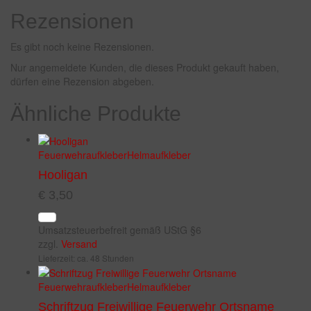
Rezensionen
Es gibt noch keine Rezensionen.
Nur angemeldete Kunden, die dieses Produkt gekauft haben,
dürfen eine Rezension abgeben.
Ähnliche Produkte
Feuerwehraufkleber
Helmaufkleber
Hooligan
€
3,50
Umsatzsteuerbefreit gemäß UStG §6
zzgl.
Versand
Lieferzeit: ca. 48 Stunden
Feuerwehraufkleber
Helmaufkleber
Schriftzug Freiwillige Feuerwehr Ortsname