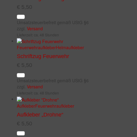
€
5,50
Umsatzsteuerbefreit gemäß UStG §6
zzgl.
Versand
Lieferzeit: ca. 48 Stunden
Feuerwehraufkleber
Helmaufkleber
Schriftzug Feuerwehr
€
5,50
Umsatzsteuerbefreit gemäß UStG §6
zzgl.
Versand
Lieferzeit: ca. 48 Stunden
Aufkleber
Feuerwehraufkleber
Aufkleber „Drohne“
€
5,50