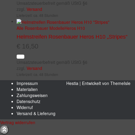
Umsatzsteuerbefreit gemäß UStG §6
zzgl.
Versand
Lieferzeit: ca. 48 Stunden
Alle Rosenbauer Modelle
Heros H10
Helmstreifen Rosenbauer Heros H10 „Stripes“
€
16,50
Umsatzsteuerbefreit gemäß UStG §6
zzgl.
Versand
Lieferzeit: ca. 48 Stunden
Impressum
Hestia | Entwickelt von
ThemeIsle
Materialien
Zahlungsweisen
Datenschutz
Widerruf
Versand & Lieferung
Vertrag widerrufen