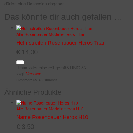
dürfen eine Rezension abgeben.
Das könnte dir auch gefallen …
Alle Rosenbauer Modelle
Heros Titan
Helmstreifen Rosenbauer Heros Titan
€
14,00
Umsatzsteuerbefreit gemäß UStG §6
zzgl.
Versand
Lieferzeit: ca. 48 Stunden
Ähnliche Produkte
Alle Rosenbauer Modelle
Heros H10
Name Rosenbauer Heros H10
€
3,50