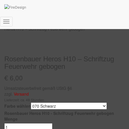
Start
/
Helmaufkleber
/
Rosenbauer
/
Heros H10
/ Rosenbauer
Navigation
Heros H10 – Schriftzug Feuerwehr gebogen
umschalten
Rosenbauer Heros H10 – Schriftzug
Feuerwehr gebogen
€
6,00
Umsatzsteuerbefreit gemäß UStG §6
zzgl.
Versand
Lieferzeit: ca. 48 Stunden
Farbe wählen
Rosenbauer Heros H10 - Schriftzug Feuerwehr gebogen
Menge