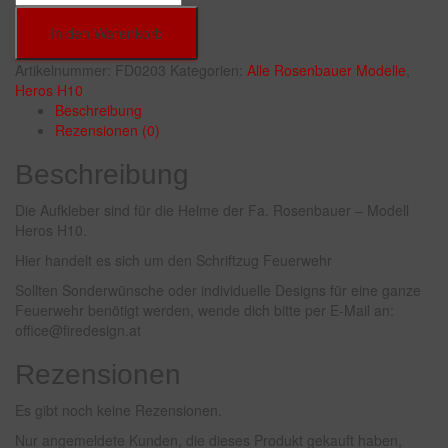
In den Warenkorb
Artikelnummer:
FD0203
Kategorien:
Alle Rosenbauer Modelle
,
Heros H10
Beschreibung
Rezensionen (0)
Beschreibung
Die Aufkleber sind für die Helme der Fa. Rosenbauer – Modell
Heros H10.
Hier handelt es sich um den Schriftzug Feuerwehr
Sollten Sonderwünsche oder individuelle Designs für eine ganze
Feuerwehr benötigt werden, wende dich bitte per E-Mail an:
office@firedesign.at
Rezensionen
Es gibt noch keine Rezensionen.
Nur angemeldete Kunden, die dieses Produkt gekauft haben,