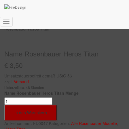
Start
/
Helmaufkleber
/
Rosenbauer
/
Heros Titan
/ Name
Navigation
Rosenbauer Heros Titan
umschalten
Name Rosenbauer Heros Titan
€
3,50
Umsatzsteuerbefreit gemäß UStG §6
zzgl.
Versand
Lieferzeit: ca. 48 Stunden
Name Rosenbauer Heros Titan Menge
In den Warenkorb
Artikelnummer:
FD0047
Kategorien:
Alle Rosenbauer Modelle
,
Heros Titan