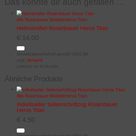
Das könnte dir auch gefallen …
Alle Rosenbauer Modelle
Heros Titan
Helmstreifen Rosenbauer Heros Titan
€
14,00
Umsatzsteuerbefreit gemäß UStG §6
zzgl.
Versand
Lieferzeit: ca. 48 Stunden
Ähnliche Produkte
Alle Rosenbauer Modelle
Heros Titan
Individueller Seitenschriftzug Rosenbauer
Heros Titan
€
4,50
Umsatzsteuerbefreit gemäß UStG §6