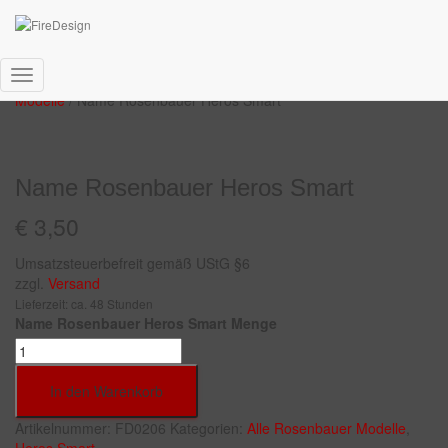
Start
/
Helmaufkleber
/
Rosenbauer
/
Alle Rosenbauer
Navigation
Modelle
/ Name Rosenbauer Heros Smart
umschalten
Name Rosenbauer Heros Smart
€
3,50
Umsatzsteuerbefreit gemäß UStG §6
zzgl.
Versand
Lieferzeit: ca. 48 Stunden
Name Rosenbauer Heros Smart Menge
In den Warenkorb
Artikelnummer:
FD0206
Kategorien:
Alle Rosenbauer Modelle
,
Heros Smart