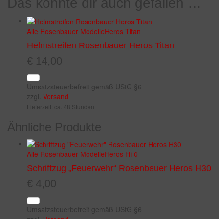
Das könnte dir auch gefallen …
Alle Rosenbauer Modelle
Heros Titan
Helmstreifen Rosenbauer Heros Titan
€
14,00
Umsatzsteuerbefreit gemäß UStG §6
zzgl.
Versand
Lieferzeit: ca. 48 Stunden
Ähnliche Produkte
Alle Rosenbauer Modelle
Heros H10
Schriftzug „Feuerwehr“ Rosenbauer Heros H30
€
4,00
Umsatzsteuerbefreit gemäß UStG §6