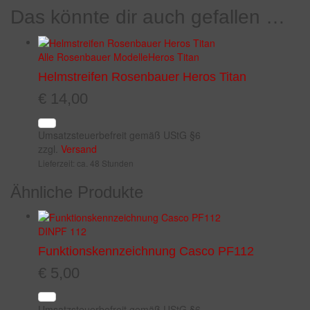
Das könnte dir auch gefallen …
Alle Rosenbauer Modelle
Heros Titan
Helmstreifen Rosenbauer Heros Titan
€
14,00
Umsatzsteuerbefreit gemäß UStG §6
zzgl.
Versand
Lieferzeit: ca. 48 Stunden
Ähnliche Produkte
DIN
PF 112
Funktionskennzeichnung Casco PF112
€
5,00
Umsatzsteuerbefreit gemäß UStG §6