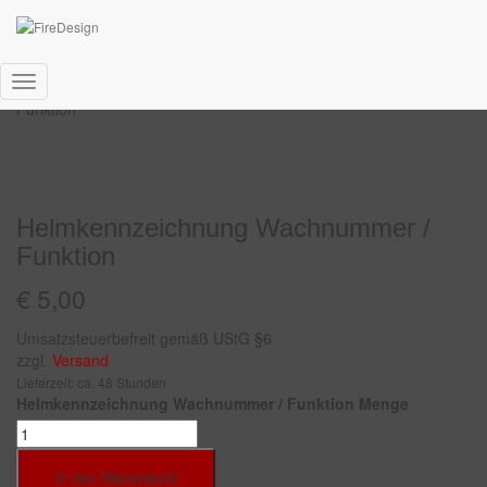
Start
/
Helmaufkleber
/
DIN
/ Helmkennzeichnung Wachnummer /
Navigation
Funktion
umschalten
Helmkennzeichnung Wachnummer /
Funktion
€
5,00
Umsatzsteuerbefreit gemäß UStG §6
zzgl.
Versand
Lieferzeit: ca. 48 Stunden
Helmkennzeichnung Wachnummer / Funktion Menge
In den Warenkorb