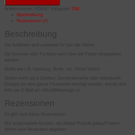
Artikelnummer:
FD0067
Kategorie:
DIN
Beschreibung
Rezensionen (0)
Beschreibung
Die Aufkleber sind universell für fast alle Helme.
Die Nummer oder Funktion kann über die Felder eingegeben
werden.
Maße wie z.B. Hamburg, Berlin, etc. 75mm*45mm
Sollten mehr als 2 Zeichen, Sonderwünsche oder individuelle
Designs für eine ganze Feuerwehr benötigt werden, wende dich
bitte per E-Mail an: office@firedesign.at
Rezensionen
Es gibt noch keine Rezensionen.
Nur angemeldete Kunden, die dieses Produkt gekauft haben,
dürfen eine Rezension abgeben.