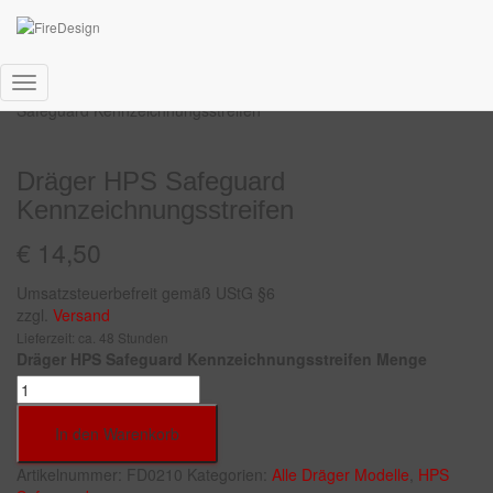
Start
/
Helmaufkleber
/
Dräger
/
Alle Dräger Modelle
/ Dräger HPS
Navigation
Safeguard Kennzeichnungsstreifen
umschalten
Dräger HPS Safeguard
Kennzeichnungsstreifen
€
14,50
Umsatzsteuerbefreit gemäß UStG §6
zzgl.
Versand
Lieferzeit: ca. 48 Stunden
Dräger HPS Safeguard Kennzeichnungsstreifen Menge
In den Warenkorb
Artikelnummer:
FD0210
Kategorien:
Alle Dräger Modelle
,
HPS