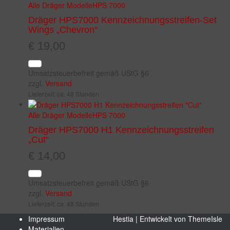
Alle Dräger Modelle
HPS 7000
Dräger HPS7000 Kennzeichnungsstreifen-Set
Wings „Chevron“
€
19,00
Umsatzsteuerbefreit gemäß UStG §6
zzgl.
Versand
Lieferzeit: ca. 48 Stunden
Alle Dräger Modelle
HPS 7000
Dräger HPS7000 H1 Kennzeichnungsstreifen
„Cut“
€
14,00
Umsatzsteuerbefreit gemäß UStG §6
zzgl.
Versand
Lieferzeit: ca. 48 Stunden
Impressum
Hestia | Entwickelt von
ThemeIsle
Materialien