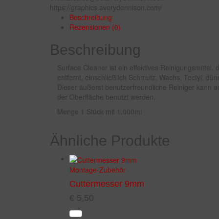
https://graphics.averydennison.com/
Beschreibung
Rezensionen (0)
Beschreibung
Surface Cleaner ist ein effektives Reinigungsmittel,
entfernt, einschließlich Schmutz, Wachs, Tectyl, dü
Dieser äußerst benutzerfreundliche Reiniger kann a
der Oberfläche benutzt werden.
Menge 1 Stück mit 1.000ml
Ähnliche Produkte
Montage-Zubehör
Cuttermesser 9mm
€
5,50