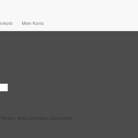
enkorb
Mein Konto
L
e Person:
Avery Dennison Corporation