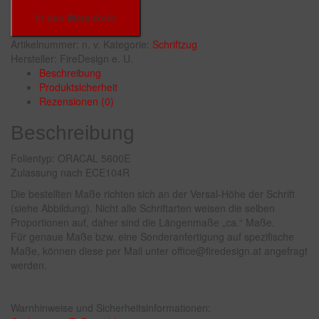
In den Warenkorb
Artikelnummer:
n. v.
Kategorie:
Schriftzug
Hersteller:
FireDesign e. U.
Beschreibung
Produktsicherheit
Rezensionen (0)
Beschreibung
Folientyp: ORACAL 5600E
Zulassung nach ECE104R
Die bestellten Maße richten sich an der Versal-Höhe der Schrift
(siehe Abbildung). Nicht alle Schriftarten weisen die selben
Proportionen auf, daher sind die Längenmaße „ca.“ Maße.
Für genaue Maße bzw. eine Sonderanfertigung auf spezifische
Maße, können diese per Mail unter office@firedesign.at angefragt
werden.
Warnhinweise und Sicherheitsinformationen: