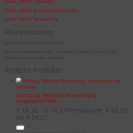
Oralite_5600E_Datenblatt
Oralite_5600E_Erzeugungsinformation
Oralite_5600E_Verarbeitung
Rezensionen
Es gibt noch keine Rezensionen.
Nur angemeldete Kunden, die dieses Produkt gekauft haben,
dürfen eine Rezension abgeben.
Ähnliche Produkte
Schriftzug
Schriftzug Taktische Bezeichnung –
Gegossene Folie
€
16,18
–
€
24,27
Preisspanne: € 16,18
bis € 24,27
Umsatzsteuerbefreit gemäß UStG §6