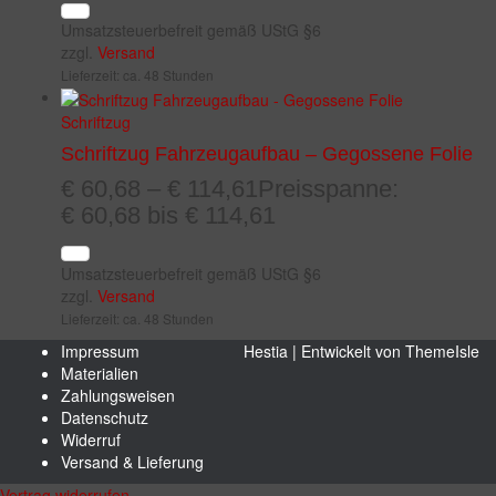
Umsatzsteuerbefreit gemäß UStG §6
zzgl.
Versand
Lieferzeit: ca. 48 Stunden
Schriftzug
Schriftzug Fahrzeugaufbau – Gegossene Folie
€
60,68
–
€
114,61
Preisspanne:
€ 60,68 bis € 114,61
Umsatzsteuerbefreit gemäß UStG §6
zzgl.
Versand
Lieferzeit: ca. 48 Stunden
Impressum
Hestia | Entwickelt von
ThemeIsle
Materialien
Zahlungsweisen
Datenschutz
Widerruf
Versand & Lieferung
Vertrag widerrufen