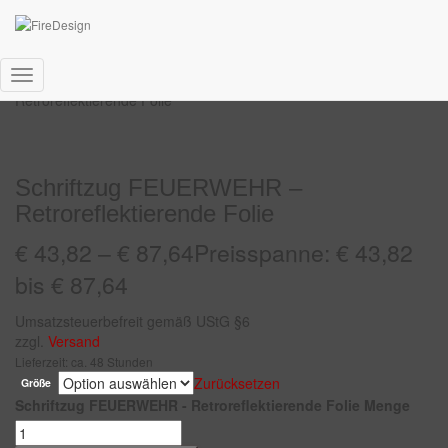
Start
/
Fahrzeug
/
Schriftzug
/ Schriftzug FEUERWEHR –
Navigation
Retroreflektierende Folie
umschalten
Schriftzug FEUERWEHR –
Retroreflektierende Folie
€
43,82
–
€
87,64
Preisspanne: € 43,82
bis € 87,64
Umsatzsteuerbefreit gemäß UStG §6
zzgl.
Versand
Lieferzeit: ca. 48 Stunden
Zurücksetzen
Größe
Schriftzug FEUERWEHR - Retroreflektierende Folie Menge