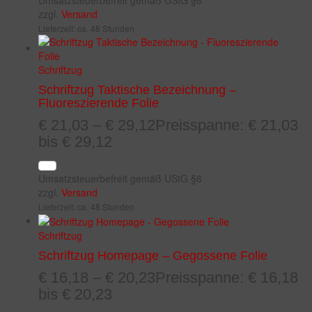
zzgl.
Versand
Lieferzeit: ca. 48 Stunden
Schriftzug
Schriftzug Taktische Bezeichnung –
Fluoreszierende Folie
€
21,03
–
€
29,12
Preisspanne: € 21,03
bis € 29,12
Umsatzsteuerbefreit gemäß UStG §6
zzgl.
Versand
Lieferzeit: ca. 48 Stunden
Schriftzug
Schriftzug Homepage – Gegossene Folie
€
16,18
–
€
20,23
Preisspanne: € 16,18
bis € 20,23