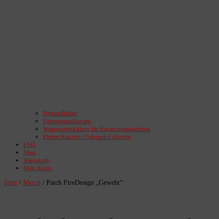
Helmaufkleber
Fahrzeugmarkierung
Wappenentwicklung für Einsatzorganisationen
Flotten-Konzept / Fuhrpark-Folierung
FAQ
Shop
Warenkorb
Mein Konto
Start
/
Merch
/ Patch FireDesign „Gewebt“