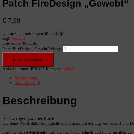
Patch FireDesign „Gewebt“
€
7,99
Umsatzsteuerbefreit gemäß UStG §6
zzgl.
Versand
Lieferzeit: ca. 48 Stunden
Patch FireDesign "Gewebt" Menge
In den Warenkorb
Artikelnummer:
FD0195
Kategorie:
Merch
Beschreibung
Rezensionen (0)
Beschreibung
Hochwertiger
gewebter Patch
.
Die feine Webstruktur ermöglicht eine präzise Darstellung von Schrift und Det
Dank der
Klett-Rückseite
lässt sich der Patch schnell und sicher an allen gä