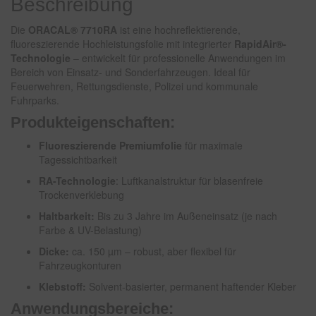
Beschreibung
Die
ORACAL® 7710RA
ist eine hochreflektierende,
fluoreszierende Hochleistungsfolie mit integrierter
RapidAir®-
Technologie
– entwickelt für professionelle Anwendungen im
Bereich von Einsatz- und Sonderfahrzeugen. Ideal für
Feuerwehren, Rettungsdienste, Polizei und kommunale
Fuhrparks.
Produkteigenschaften:
Fluoreszierende Premiumfolie
für maximale
Tagessichtbarkeit
RA-Technologie
: Luftkanalstruktur für blasenfreie
Trockenverklebung
Haltbarkeit:
Bis zu 3 Jahre im Außeneinsatz (je nach
Farbe & UV-Belastung)
Dicke:
ca. 150 µm – robust, aber flexibel für
Fahrzeugkonturen
Klebstoff:
Solvent-basierter, permanent haftender Kleber
Anwendungsbereiche: