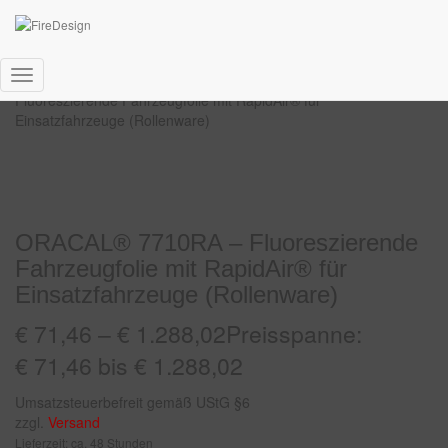
Start
/
Fahrzeug
/
Spezialfolien
/ ORACAL® 7710RA –
Navigation
Fluoreszierende Fahrzeugfolie mit RapidAir® für
umschalten
Einsatzfahrzeuge (Rollenware)
ORACAL® 7710RA – Fluoreszierende
Fahrzeugfolie mit RapidAir® für
Einsatzfahrzeuge (Rollenware)
€
71,46
–
€
1.288,02
Preisspanne:
€ 71,46 bis € 1.288,02
Umsatzsteuerbefreit gemäß UStG §6
zzgl.
Versand
Lieferzeit: ca. 48 Stunden