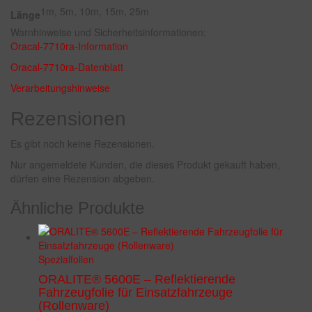
1m, 5m, 10m, 15m, 25m
Länge
Warnhinweise und Sicherheitsinformationen:
Oracal-7710ra-Information
Oracal-7710ra-Datenblatt
Verarbeitungshinweise
Rezensionen
Es gibt noch keine Rezensionen.
Nur angemeldete Kunden, die dieses Produkt gekauft haben,
dürfen eine Rezension abgeben.
Ähnliche Produkte
Spezialfolien
ORALITE® 5600E – Reflektierende
Fahrzeugfolie für Einsatzfahrzeuge
(Rollenware)