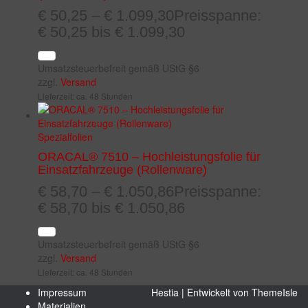
€
50,25
–
€
1.099,30
Preisspanne:
€ 50,25 bis € 1.099,30
Umsatzsteuerbefreit gemäß UStG §6
zzgl.
Versand
Lieferzeit: ca. 48 Stunden
Spezialfolien
ORACAL® 7510 – Hochleistungsfolie für
Einsatzfahrzeuge (Rollenware)
€
58,70
–
€
1.050,86
Preisspanne:
€ 58,70 bis € 1.050,86
Umsatzsteuerbefreit gemäß UStG §6
zzgl.
Versand
Lieferzeit: ca. 48 Stunden
Impressum
Hestia | Entwickelt von
ThemeIsle
Materialien