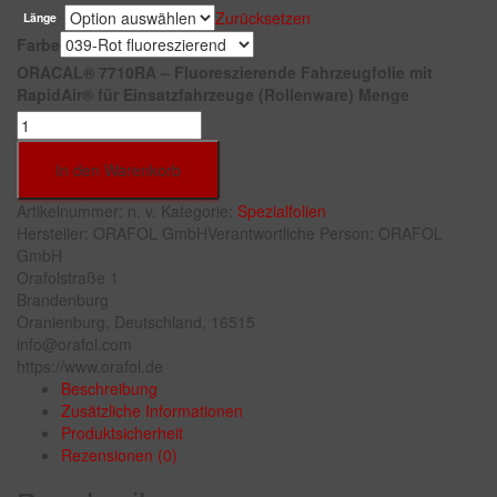
Zurücksetzen
Länge
Farbe
ORACAL® 7710RA – Fluoreszierende Fahrzeugfolie mit
RapidAir® für Einsatzfahrzeuge (Rollenware) Menge
In den Warenkorb
Artikelnummer:
n. v.
Kategorie:
Spezialfolien
Hersteller:
ORAFOL GmbH
Verantwortliche Person:
ORAFOL
GmbH
Orafolstraße 1
Brandenburg
Oranienburg, Deutschland, 16515
info@orafol.com
https://www.orafol.de
Beschreibung
Zusätzliche Informationen
Produktsicherheit
Rezensionen (0)