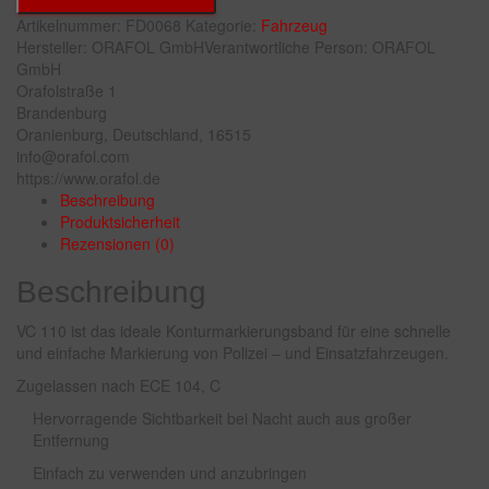
Artikelnummer:
FD0068
Kategorie:
Fahrzeug
Hersteller:
ORAFOL GmbH
Verantwortliche Person:
ORAFOL
GmbH
Orafolstraße 1
Brandenburg
Oranienburg, Deutschland, 16515
info@orafol.com
https://www.orafol.de
Beschreibung
Produktsicherheit
Rezensionen (0)
Beschreibung
VC 110 ist das ideale Konturmarkierungsband für eine schnelle
und einfache Markierung von Polizei – und Einsatzfahrzeugen.
Zugelassen nach ECE 104, C
Hervorragende Sichtbarkeit bei Nacht auch aus großer
Entfernung
Einfach zu verwenden und anzubringen