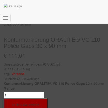
Start
/
Fahrzeug
/ Konturmarkierung ORALITE® VC 110 Police
Navigation
Gaps 30 x 90 mm
umschalten
Konturmarkierung ORALITE® VC 110
Police Gaps 30 x 90 mm
€
111,01
Umsatzsteuerbefreit gemäß UStG §6
(
€
111,01
/ 15 m)
zzgl.
Versand
Lieferzeit: ca. 2-3 Werktage
Konturmarkierung ORALITE® VC 110 Police Gaps 30 x 90 mm
Menge
In den Warenkorb