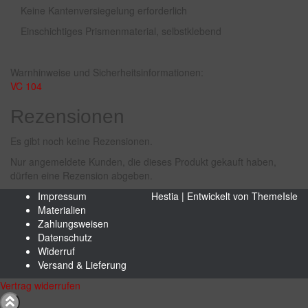
Keine Kantenversiegelung erforderlich
Einschichtiges Prismenmaterial, selbstklebend
Warnhinweise und Sicherheitsinformationen:
VC 104
Rezensionen
Es gibt noch keine Rezensionen.
Nur angemeldete Kunden, die dieses Produkt gekauft haben,
dürfen eine Rezension abgeben.
Impressum
Hestia | Entwickelt von
ThemeIsle
Materialien
Zahlungsweisen
Datenschutz
Widerruf
Versand & Lieferung
Vertrag widerrufen